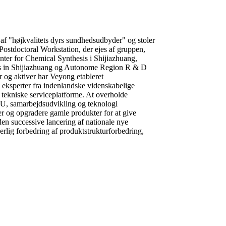
 af "højkvalitets dyrs sundhedsudbyder" og stoler
Postdoctoral Workstation, der ejes af gruppen,
ter for Chemical Synthesis i Shijiazhuang,
ugs in Shijiazhuang og Autonome Region R & D
r og aktiver har Veyong etableret
eksperter fra indenlandske videnskabelige
af tekniske serviceplatforme. At overholde
U, samarbejdsudvikling og teknologi
er og opgradere gamle produkter for at give
en successive lancering af nationale nye
uerlig forbedring af produktstrukturforbedring,