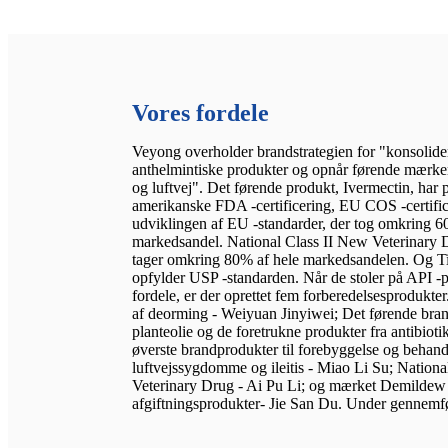
Vores fordele
Veyong overholder brandstrategien for "konsolider
anthelmintiske produkter og opnår førende mærker 
og luftvej". Det førende produkt, Ivermectin, har 
amerikanske FDA -certificering, EU COS -certifice
udviklingen af ​​EU -standarder, der tog omkring 
markedsandel. National Class II New Veterinary 
tager omkring 80% af hele markedsandelen. Og T
opfylder USP -standarden. Når de stoler på API -
fordele, er der oprettet fem forberedelsesprodukt
af deorming - Weiyuan Jinyiwei; Det førende brand
planteolie og de foretrukne produkter fra antibioti
øverste brandprodukter til forebyggelse og behand
luftvejssygdomme og ileitis - Miao Li Su; Nationa
Veterinary Drug - Ai Pu Li; og mærket Demildew
afgiftningsprodukter- Jie San Du. Under gennemføre