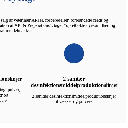
lg af veterinær API'er, forberedelser, forblandede feeds og
gration af API & Preparations", tager "opretholde dyresundhed og
erinærmiddelmærke.
ionslinjer
2 sanitær
desinfektionsmiddelproduktionslinjer
ing, pulver,
er og
2 sanitær desinfektionsmiddelproduktionslinjer
ECTS
til væsker og pulvere.