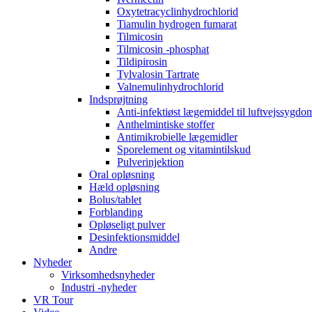
Oxytetracyclinhydrochlorid
Tiamulin hydrogen fumarat
Tilmicosin
Tilmicosin -phosphat
Tildipirosin
Tylvalosin Tartrate
Valnemulinhydrochlorid
Indsprøjtning
Anti-infektiøst lægemiddel til luftvejssygd
Anthelmintiske stoffer
Antimikrobielle lægemidler
Sporelement og vitamintilskud
Pulverinjektion
Oral opløsning
Hæld opløsning
Bolus/tablet
Forblanding
Opløseligt pulver
Desinfektionsmiddel
Andre
Nyheder
Virksomhedsnyheder
Industri -nyheder
VR Tour