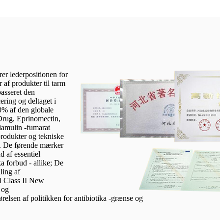
er lederpositionen for
af produkter til tarm
passeret den
ring og deltaget i
60% af den globale
Drug, Eprinomectin,
iamulin -fumarat
produkter og tekniske
er. De førende mærker
 af essentiel
ka forbud - allike; De
ling af
l Class II New
 og
lsen af ​​politikken for antibiotika -grænse og