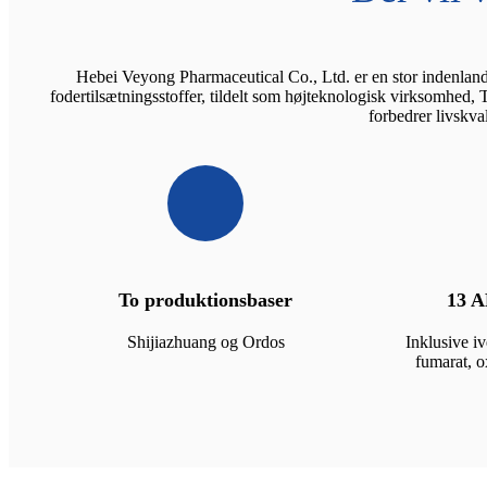
Hebei Veyong Pharmaceutical Co., Ltd. er en stor indenland
fodertilsætningsstoffer, tildelt som højteknologisk virksomhed,
forbedrer livskva
To produktionsbaser
13 A
Shijiazhuang og Ordos
Inklusive i
fumarat, o