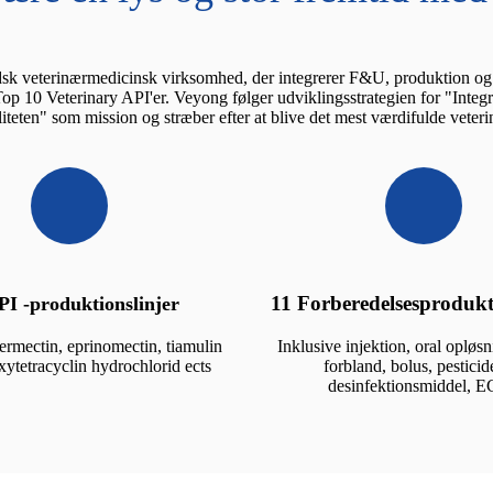
sk veterinærmedicinsk virksomhed, der integrerer F&U, produktion og sa
 Top 10 Veterinary API'er. Veyong følger udviklingsstrategien for "Inte
liteten" som mission og stræber efter at blive det mest værdifulde vet
11 Forberedelsesprodukt
PI -produktionslinjer
vermectin, eprinomectin, tiamulin
Inklusive injektion, oral opløsn
xytetracyclin hydrochlorid ects
forbland, bolus, pesticid
desinfektionsmiddel, 