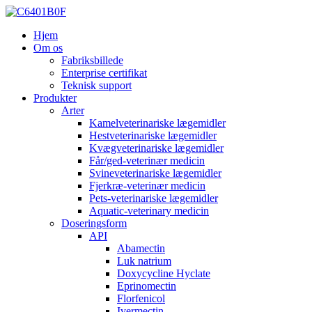
Hjem
Om os
Fabriksbillede
Enterprise certifikat
Teknisk support
Produkter
Arter
Kamelveterinariske lægemidler
Hestveterinariske lægemidler
Kvægveterinariske lægemidler
Får/ged-veterinær medicin
Svineveterinariske lægemidler
Fjerkræ-veterinær medicin
Pets-veterinariske lægemidler
Aquatic-veterinary medicin
Doseringsform
API
Abamectin
Luk natrium
Doxycycline Hyclate
Eprinomectin
Florfenicol
Ivermectin