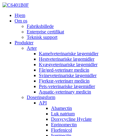
Hjem
Om os
Fabriksbillede
Enterprise certifikat
Teknisk support
Produkter
Arter
Kamelveterinariske lægemidler
Hestveterinariske lægemidler
Kvægveterinariske lægemidler
Får/ged-veterinær medicin
Svineveterinariske lægemidler
Fjerkræ-veterinær medicin
Pets-veterinariske lægemidler
Aquatic-veterinary medicin
Doseringsform
API
Abamectin
Luk natrium
Doxycycline Hyclate
Eprinomectin
Florfenicol
Ivermectin