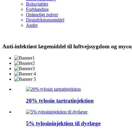
Bolus/tablet
Forblanding
Opløseligt pulver
Desinfektionsmiddel
Andre
Anti-infektiøst lægemiddel til luftvejssygdom og myc
20% tylosin tartratinjektion
5% tylosininjektion til dyrlæge