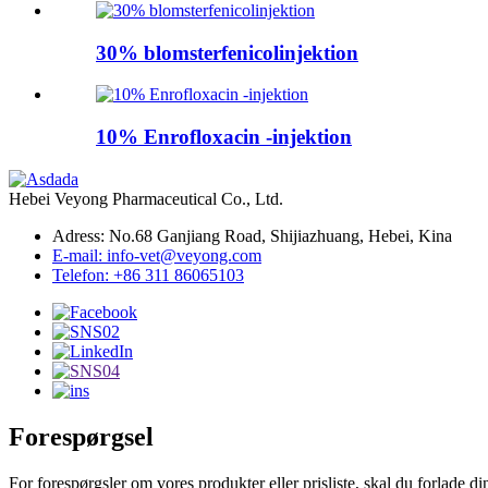
30% blomsterfenicolinjektion
10% Enrofloxacin -injektion
Hebei Veyong Pharmaceutical Co., Ltd.
Adress: No.68 Ganjiang Road, Shijiazhuang, Hebei, Kina
E-mail: info-vet@veyong.com
Telefon: +86 311 86065103
Forespørgsel
For forespørgsler om vores produkter eller prisliste, skal du forlade din 