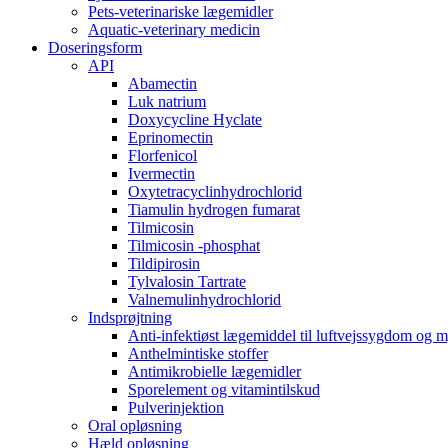
Pets-veterinariske lægemidler
Aquatic-veterinary medicin
Doseringsform
API
Abamectin
Luk natrium
Doxycycline Hyclate
Eprinomectin
Florfenicol
Ivermectin
Oxytetracyclinhydrochlorid
Tiamulin hydrogen fumarat
Tilmicosin
Tilmicosin -phosphat
Tildipirosin
Tylvalosin Tartrate
Valnemulinhydrochlorid
Indsprøjtning
Anti-infektiøst lægemiddel til luftvejssygdom og 
Anthelmintiske stoffer
Antimikrobielle lægemidler
Sporelement og vitamintilskud
Pulverinjektion
Oral opløsning
Hæld opløsning