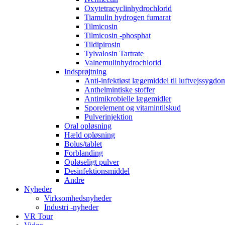
Oxytetracyclinhydrochlorid
Tiamulin hydrogen fumarat
Tilmicosin
Tilmicosin -phosphat
Tildipirosin
Tylvalosin Tartrate
Valnemulinhydrochlorid
Indsprøjtning
Anti-infektiøst lægemiddel til luftvejssygd
Anthelmintiske stoffer
Antimikrobielle lægemidler
Sporelement og vitamintilskud
Pulverinjektion
Oral opløsning
Hæld opløsning
Bolus/tablet
Forblanding
Opløseligt pulver
Desinfektionsmiddel
Andre
Nyheder
Virksomhedsnyheder
Industri -nyheder
VR Tour