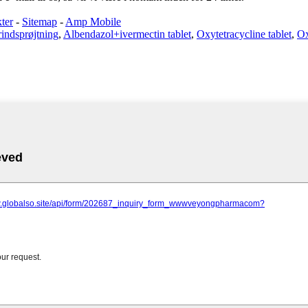
ter
-
Sitemap
-
Amp Mobile
indsprøjtning
,
Albendazol+ivermectin tablet
,
Oxytetracycline tablet
,
Ox