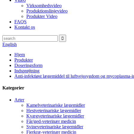
Video
Virksomhedsvideo
Produktionslinjevideo
Produkter Video
FAQS
Kontakt os
English
Hjem
Produkter
Doseringsform
Indsprøjtning
Anti-infektiøst lægemiddel til luftvejssygdom og mycoplasma-i
Kategorier
Arter
Kamelveterinariske lægemidler
Hestveterinariske lægemidler
Kvægveterinariske lægemidler
Får/ged-veterinær medicin
Svineveterinariske lægemidler
Fjerkræ-veterinær medicin