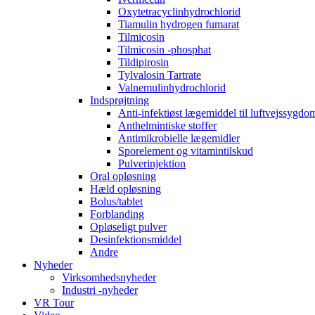
Oxytetracyclinhydrochlorid
Tiamulin hydrogen fumarat
Tilmicosin
Tilmicosin -phosphat
Tildipirosin
Tylvalosin Tartrate
Valnemulinhydrochlorid
Indsprøjtning
Anti-infektiøst lægemiddel til luftvejssygd
Anthelmintiske stoffer
Antimikrobielle lægemidler
Sporelement og vitamintilskud
Pulverinjektion
Oral opløsning
Hæld opløsning
Bolus/tablet
Forblanding
Opløseligt pulver
Desinfektionsmiddel
Andre
Nyheder
Virksomhedsnyheder
Industri -nyheder
VR Tour