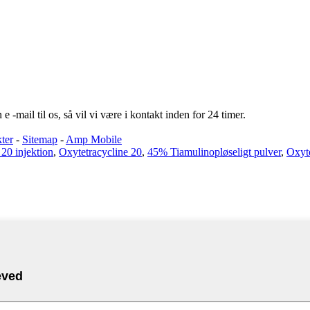
e -mail til os, så vil vi være i kontakt inden for 24 timer.
ter
-
Sitemap
-
Amp Mobile
 20 injektion
,
Oxytetracycline 20
,
45% Tiamulinopløseligt pulver
,
Oxyte