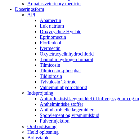
Aquatic-veterinary medicin
Doseringsform
API
Abamectin
Luk natrium
Doxycycline Hyclate
Eprinomectin
Florfenicol
Ivermectin
Oxytetracyclinhydrochlorid
Tiamulin hydrogen fumarat
Tilmicosin
Tilmicosin -phosphat
Tildipirosin
Tylvalosin Tartrate
Valnemulinhydrochlorid
Indsprøjtning
Anti-infektiøst lægemiddel til luftvejssygdom og 
Anthelmintiske stoffer
Antimikrobielle lægemidler
Sporelement og vitamintilskud
Pulverinjektion
Oral opløsning
Hæld opløsning
Bolus/tablet