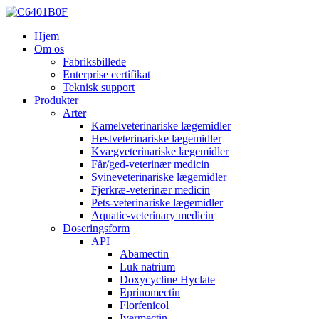
Hjem
Om os
Fabriksbillede
Enterprise certifikat
Teknisk support
Produkter
Arter
Kamelveterinariske lægemidler
Hestveterinariske lægemidler
Kvægveterinariske lægemidler
Får/ged-veterinær medicin
Svineveterinariske lægemidler
Fjerkræ-veterinær medicin
Pets-veterinariske lægemidler
Aquatic-veterinary medicin
Doseringsform
API
Abamectin
Luk natrium
Doxycycline Hyclate
Eprinomectin
Florfenicol
Ivermectin