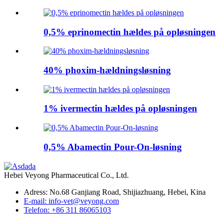
0,5% eprinomectin hældes på opløsningen
40% phoxim-hældningsløsning
1% ivermectin hældes på opløsningen
0,5% Abamectin Pour-On-løsning
Hebei Veyong Pharmaceutical Co., Ltd.
Adress: No.68 Ganjiang Road, Shijiazhuang, Hebei, Kina
E-mail: info-vet@veyong.com
Telefon: +86 311 86065103