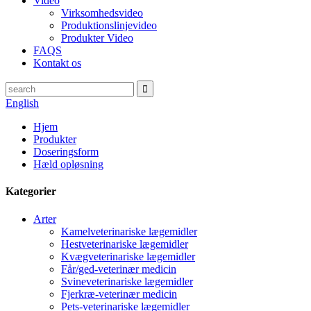
Video
Virksomhedsvideo
Produktionslinjevideo
Produkter Video
FAQS
Kontakt os
English
Hjem
Produkter
Doseringsform
Hæld opløsning
Kategorier
Arter
Kamelveterinariske lægemidler
Hestveterinariske lægemidler
Kvægveterinariske lægemidler
Får/ged-veterinær medicin
Svineveterinariske lægemidler
Fjerkræ-veterinær medicin
Pets-veterinariske lægemidler