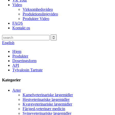
VR Tour
Video
Virksomhedsvideo
Produktionslinjevideo
Produkter Video
FAQS
Kontakt os
English
Hjem
Produkter
Doseringsform
API
Tylvalosin Tartrate
Kategorier
Arter
Kamelveterinariske lægemidler
Hestveterinariske lægemidler
Kvægveterinariske lægemidler
Får/ged-veterinær medicin
Svineveterinariske lægemidler