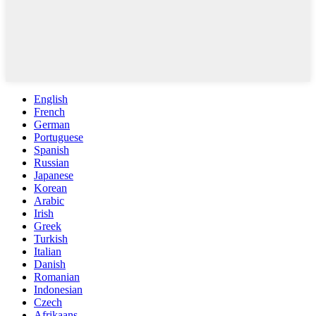
English
French
German
Portuguese
Spanish
Russian
Japanese
Korean
Arabic
Irish
Greek
Turkish
Italian
Danish
Romanian
Indonesian
Czech
Afrikaans