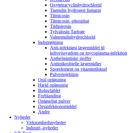
Oxytetracyclinhydrochlorid
Tiamulin hydrogen fumarat
Tilmicosin
Tilmicosin -phosphat
Tildipirosin
Tylvalosin Tartrate
Valnemulinhydrochlorid
Indsprøjtning
Anti-infektiøst lægemiddel til
luftvejssygdom og mycoplasma-infektion
Anthelmintiske stoffer
Antimikrobielle lægemidler
Sporelement og vitamintilskud
Pulverinjektion
Oral opløsning
Hæld opløsning
Bolus/tablet
Forblanding
Opløseligt pulver
Desinfektionsmiddel
Andre
Nyheder
Virksomhedsnyheder
Industri -nyheder