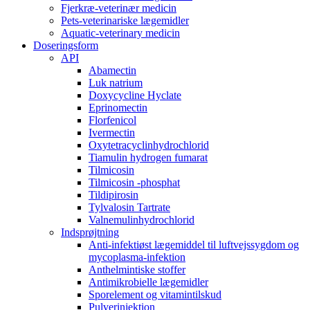
Fjerkræ-veterinær medicin
Pets-veterinariske lægemidler
Aquatic-veterinary medicin
Doseringsform
API
Abamectin
Luk natrium
Doxycycline Hyclate
Eprinomectin
Florfenicol
Ivermectin
Oxytetracyclinhydrochlorid
Tiamulin hydrogen fumarat
Tilmicosin
Tilmicosin -phosphat
Tildipirosin
Tylvalosin Tartrate
Valnemulinhydrochlorid
Indsprøjtning
Anti-infektiøst lægemiddel til luftvejssygdom og
mycoplasma-infektion
Anthelmintiske stoffer
Antimikrobielle lægemidler
Sporelement og vitamintilskud
Pulverinjektion