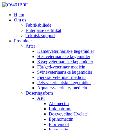
Hjem
Om os
Fabriksbillede
Enterprise certifikat
Teknisk support
Produkter
Arter
Kamelveterinariske lægemidler
Hestveterinariske lægemidler
Kvægveterinariske lægemidler
Får/ged-veterinær medicin
Svineveterinariske lægemidler
Fjerkræ-veterinær medicin
Pets-veterinariske lægemidler
Aquatic-veterinary medicin
Doseringsform
API
Abamectin
Luk natrium
Doxycycline Hyclate
Eprinomectin
Florfenicol
Ivermectin