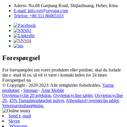
Adress: No.68 Ganjiang Road, Shijiazhuang, Hebei, Kina
E-mail: info-vet@veyong.com
Telefon: +86 311 86065103
Forespørgsel
For forespørgsler om vores produkter eller prisliste, skal du forlade
din e -mail til os, så vil vi være i kontakt inden for 24 timer.
Forespørgsel nu
© Copyright - 2020-2023: Alle rettigheder forbeholdes.
Varme
produkter
-
Sitemap
-
Amp Mobile
Oxytetracyclin 20 injektion
,
Oxytetracycline tablet
,
Oxytetracycline
20
,
45% Tiamulinopløseligt pulver
,
Albendazol+ivermectin tablet
,
Veterinærindsprøjtning
,
Send e -mail
Skype
Whatsapp