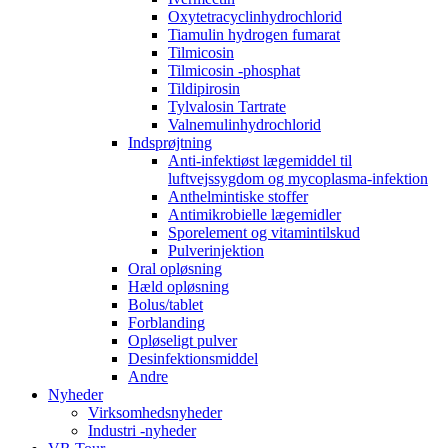
Oxytetracyclinhydrochlorid
Tiamulin hydrogen fumarat
Tilmicosin
Tilmicosin -phosphat
Tildipirosin
Tylvalosin Tartrate
Valnemulinhydrochlorid
Indsprøjtning
Anti-infektiøst lægemiddel til
luftvejssygdom og mycoplasma-infektion
Anthelmintiske stoffer
Antimikrobielle lægemidler
Sporelement og vitamintilskud
Pulverinjektion
Oral opløsning
Hæld opløsning
Bolus/tablet
Forblanding
Opløseligt pulver
Desinfektionsmiddel
Andre
Nyheder
Virksomhedsnyheder
Industri -nyheder