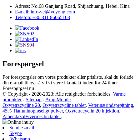
Adress: No.68 Ganjiang Road, Shijiazhuang, Hebei, Kina
E-mail: info-vet@veyong.com
Telefon: +86 311 86065103
Forespørgsel
For forespørgsler om vores produkter eller prisliste, skal du forlade
din e -mail til os, så vil vi være i kontakt inden for 24 timer.
Forespørgsel nu
© Copyright - 2020-2023: Alle rettigheder forbeholdes.
Varme
produkter
-
Sitemap
-
Amp Mobile
Oxytetracycline 20
,
Oxytetracycline tablet
,
Veterinærindsprøjtning
,
45% Tiamulinopløseligt pulver
,
Oxytetracyclin 20 injektion
,
Albendazol+ivermectin tablet
,
Send e -mail
Skype
Whatsapp