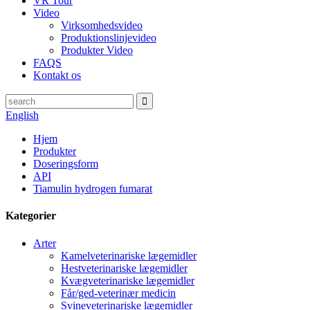
VR Tour
Video
Virksomhedsvideo
Produktionslinjevideo
Produkter Video
FAQS
Kontakt os
English
Hjem
Produkter
Doseringsform
API
Tiamulin hydrogen fumarat
Kategorier
Arter
Kamelveterinariske lægemidler
Hestveterinariske lægemidler
Kvægveterinariske lægemidler
Får/ged-veterinær medicin
Svineveterinariske lægemidler