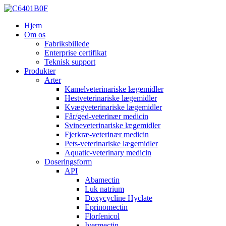
Hjem
Om os
Fabriksbillede
Enterprise certifikat
Teknisk support
Produkter
Arter
Kamelveterinariske lægemidler
Hestveterinariske lægemidler
Kvægveterinariske lægemidler
Får/ged-veterinær medicin
Svineveterinariske lægemidler
Fjerkræ-veterinær medicin
Pets-veterinariske lægemidler
Aquatic-veterinary medicin
Doseringsform
API
Abamectin
Luk natrium
Doxycycline Hyclate
Eprinomectin
Florfenicol
Ivermectin