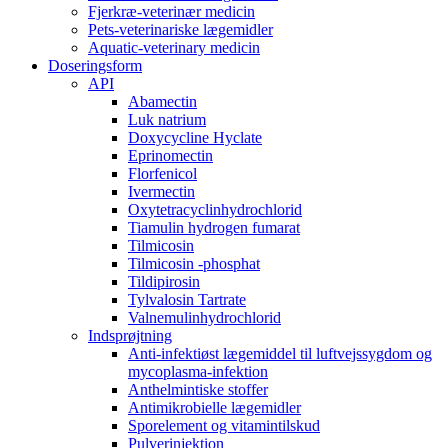
Fjerkræ-veterinær medicin
Pets-veterinariske lægemidler
Aquatic-veterinary medicin
Doseringsform
API
Abamectin
Luk natrium
Doxycycline Hyclate
Eprinomectin
Florfenicol
Ivermectin
Oxytetracyclinhydrochlorid
Tiamulin hydrogen fumarat
Tilmicosin
Tilmicosin -phosphat
Tildipirosin
Tylvalosin Tartrate
Valnemulinhydrochlorid
Indsprøjtning
Anti-infektiøst lægemiddel til luftvejssygdom og
mycoplasma-infektion
Anthelmintiske stoffer
Antimikrobielle lægemidler
Sporelement og vitamintilskud
Pulverinjektion