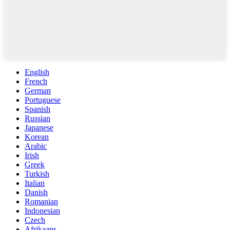
English
French
German
Portuguese
Spanish
Russian
Japanese
Korean
Arabic
Irish
Greek
Turkish
Italian
Danish
Romanian
Indonesian
Czech
Afrikaans