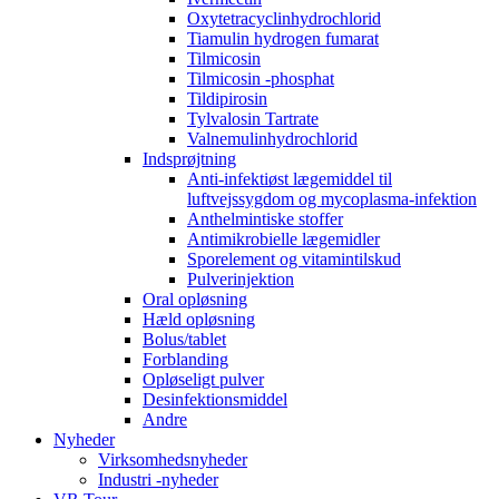
Oxytetracyclinhydrochlorid
Tiamulin hydrogen fumarat
Tilmicosin
Tilmicosin -phosphat
Tildipirosin
Tylvalosin Tartrate
Valnemulinhydrochlorid
Indsprøjtning
Anti-infektiøst lægemiddel til
luftvejssygdom og mycoplasma-infektion
Anthelmintiske stoffer
Antimikrobielle lægemidler
Sporelement og vitamintilskud
Pulverinjektion
Oral opløsning
Hæld opløsning
Bolus/tablet
Forblanding
Opløseligt pulver
Desinfektionsmiddel
Andre
Nyheder
Virksomhedsnyheder
Industri -nyheder