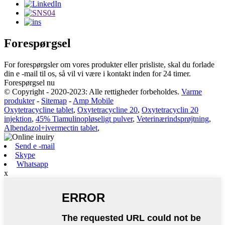
Forespørgsel
For forespørgsler om vores produkter eller prisliste, skal du forlade
din e -mail til os, så vil vi være i kontakt inden for 24 timer.
Forespørgsel nu
© Copyright - 2020-2023: Alle rettigheder forbeholdes.
Varme
produkter
-
Sitemap
-
Amp Mobile
Oxytetracycline tablet
,
Oxytetracycline 20
,
Oxytetracyclin 20
injektion
,
45% Tiamulinopløseligt pulver
,
Veterinærindsprøjtning
,
Albendazol+ivermectin tablet
,
Send e -mail
Skype
Whatsapp
x