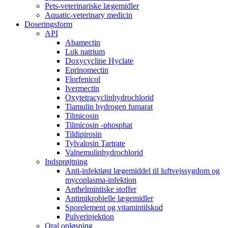
Pets-veterinariske lægemidler
Aquatic-veterinary medicin
Doseringsform
API
Abamectin
Luk natrium
Doxycycline Hyclate
Eprinomectin
Florfenicol
Ivermectin
Oxytetracyclinhydrochlorid
Tiamulin hydrogen fumarat
Tilmicosin
Tilmicosin -phosphat
Tildipirosin
Tylvalosin Tartrate
Valnemulinhydrochlorid
Indsprøjtning
Anti-infektiøst lægemiddel til luftvejssygdom og
mycoplasma-infektion
Anthelmintiske stoffer
Antimikrobielle lægemidler
Sporelement og vitamintilskud
Pulverinjektion
Oral opløsning