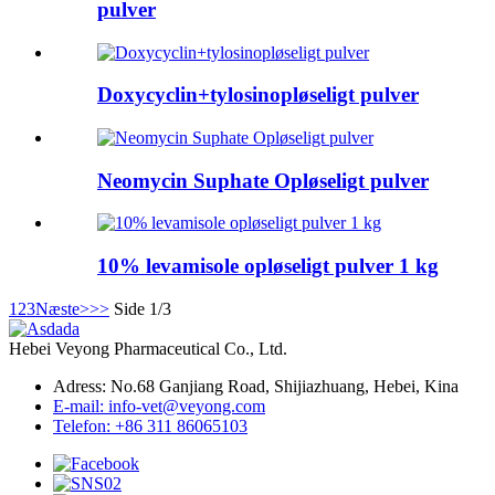
pulver
Doxycyclin+tylosinopløseligt pulver
Neomycin Suphate Opløseligt pulver
10% levamisole opløseligt pulver 1 kg
1
2
3
Næste>
>>
Side 1/3
Hebei Veyong Pharmaceutical Co., Ltd.
Adress: No.68 Ganjiang Road, Shijiazhuang, Hebei, Kina
E-mail: info-vet@veyong.com
Telefon: +86 311 86065103