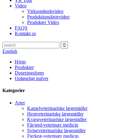
VR Tour
Video
Virksomhedsvideo
Produktionslinjevideo
Produkter Video
FAQS
Kontakt os
English
Hjem
Produkter
Doseringsform
Opløseligt pulver
Kategorier
Arter
Kamelveterinariske lægemidler
Hestveterinariske lægemidler
Kvægveterinariske lægemidler
Får/ged-veterinær medicin
Svineveterinariske lægemidler
Fjerkræ-veterinær medicin