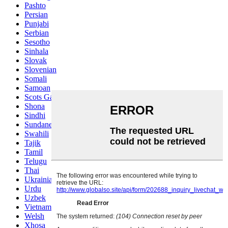
Pashto
Persian
Punjabi
Serbian
Sesotho
Sinhala
Slovak
Slovenian
Somali
Samoan
Scots Gaelic
Shona
Sindhi
Sundanese
Swahili
Tajik
Tamil
Telugu
Thai
Ukrainian
Urdu
Uzbek
Vietnamese
Welsh
Xhosa