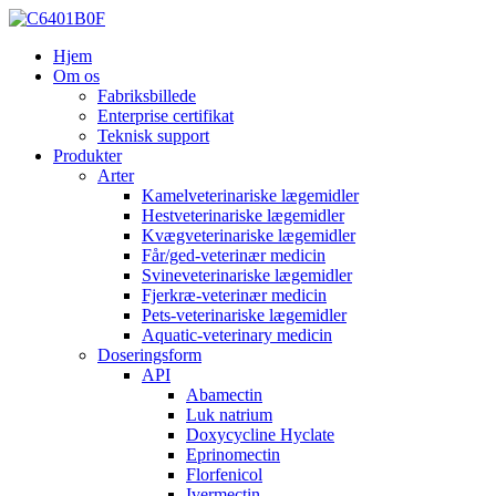
Hjem
Om os
Fabriksbillede
Enterprise certifikat
Teknisk support
Produkter
Arter
Kamelveterinariske lægemidler
Hestveterinariske lægemidler
Kvægveterinariske lægemidler
Får/ged-veterinær medicin
Svineveterinariske lægemidler
Fjerkræ-veterinær medicin
Pets-veterinariske lægemidler
Aquatic-veterinary medicin
Doseringsform
API
Abamectin
Luk natrium
Doxycycline Hyclate
Eprinomectin
Florfenicol
Ivermectin