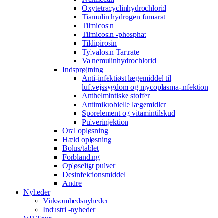
Oxytetracyclinhydrochlorid
Tiamulin hydrogen fumarat
Tilmicosin
Tilmicosin -phosphat
Tildipirosin
Tylvalosin Tartrate
Valnemulinhydrochlorid
Indsprøjtning
Anti-infektiøst lægemiddel til
luftvejssygdom og mycoplasma-infektion
Anthelmintiske stoffer
Antimikrobielle lægemidler
Sporelement og vitamintilskud
Pulverinjektion
Oral opløsning
Hæld opløsning
Bolus/tablet
Forblanding
Opløseligt pulver
Desinfektionsmiddel
Andre
Nyheder
Virksomhedsnyheder
Industri -nyheder