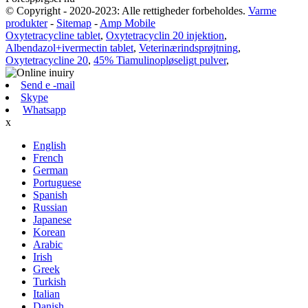
© Copyright - 2020-2023: Alle rettigheder forbeholdes.
Varme
produkter
-
Sitemap
-
Amp Mobile
Oxytetracycline tablet
,
Oxytetracyclin 20 injektion
,
Albendazol+ivermectin tablet
,
Veterinærindsprøjtning
,
Oxytetracycline 20
,
45% Tiamulinopløseligt pulver
,
Send e -mail
Skype
Whatsapp
x
English
French
German
Portuguese
Spanish
Russian
Japanese
Korean
Arabic
Irish
Greek
Turkish
Italian
Danish