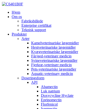
Hjem
Om os
Fabriksbillede
Enterprise certifikat
Teknisk support
Produkter
Arter
Kamelveterinariske lægemidler
Hestveterinariske lægemidler
Kvægveterinariske lægemidler
Får/ged-veterinær medicin
Svineveterinariske lægemidler
Fjerkræ-veterinær medicin
Pets-veterinariske lægemidler
Aquatic-veterinary medicin
Doseringsform
API
Abamectin
Luk natrium
Doxycycline Hyclate
Eprinomectin
Florfenicol
Ivermectin