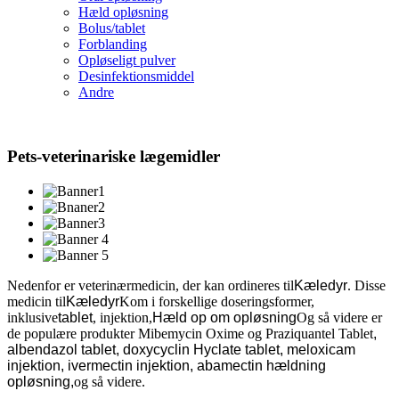
Hæld opløsning
Bolus/tablet
Forblanding
Opløseligt pulver
Desinfektionsmiddel
Andre
Pets-veterinariske lægemidler
Nedenfor er veterinærmedicin, der kan ordineres til
Kæledyr
. Disse
medicin til
Kæledyr
Kom i forskellige doseringsformer,
inklusive
tablet
, injektion,
Hæld op om opløsning
Og så videre er
de populære produkter Mibemycin Oxime og Praziquantel Tablet
,
albendazol tablet, doxycyclin Hyclate tablet, meloxicam
injektion, ivermectin injektion, abamectin hældning
opløsning,
og så videre.