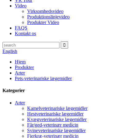
VR Tour
Video
Virksomhedsvideo
Produktionslinjevideo
Produkter Video
FAQS
Kontakt os
English
Hjem
Produkter
Arter
Pets-veterinariske lægemidler
Kategorier
Arter
Kamelveterinariske lægemidler
Hestveterinariske lægemidler
Kvægveterinariske lægemidler
Får/ged-veterinær medicin
Svineveterinariske lægemidler
Fjerkræ-veterinær medicin