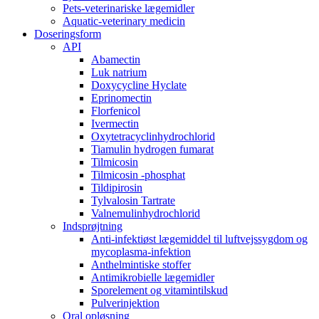
Pets-veterinariske lægemidler
Aquatic-veterinary medicin
Doseringsform
API
Abamectin
Luk natrium
Doxycycline Hyclate
Eprinomectin
Florfenicol
Ivermectin
Oxytetracyclinhydrochlorid
Tiamulin hydrogen fumarat
Tilmicosin
Tilmicosin -phosphat
Tildipirosin
Tylvalosin Tartrate
Valnemulinhydrochlorid
Indsprøjtning
Anti-infektiøst lægemiddel til luftvejssygdom og
mycoplasma-infektion
Anthelmintiske stoffer
Antimikrobielle lægemidler
Sporelement og vitamintilskud
Pulverinjektion
Oral opløsning