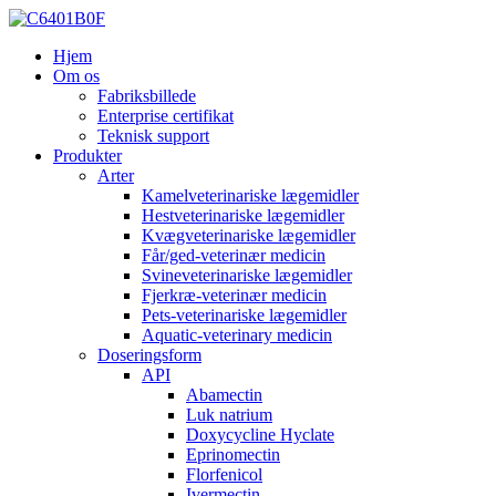
Hjem
Om os
Fabriksbillede
Enterprise certifikat
Teknisk support
Produkter
Arter
Kamelveterinariske lægemidler
Hestveterinariske lægemidler
Kvægveterinariske lægemidler
Får/ged-veterinær medicin
Svineveterinariske lægemidler
Fjerkræ-veterinær medicin
Pets-veterinariske lægemidler
Aquatic-veterinary medicin
Doseringsform
API
Abamectin
Luk natrium
Doxycycline Hyclate
Eprinomectin
Florfenicol
Ivermectin