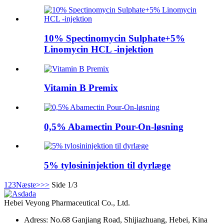
10% Spectinomycin Sulphate+5%
Linomycin HCL -injektion
Vitamin B Premix
0,5% Abamectin Pour-On-løsning
5% tylosininjektion til dyrlæge
1
2
3
Næste>
>>
Side 1/3
Hebei Veyong Pharmaceutical Co., Ltd.
Adress: No.68 Ganjiang Road, Shijiazhuang, Hebei, Kina