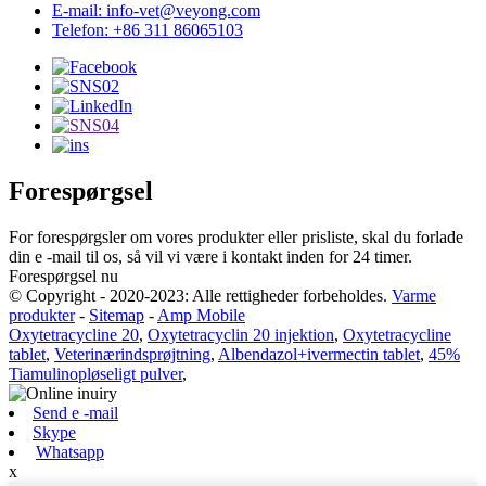
E-mail: info-vet@veyong.com
Telefon: +86 311 86065103
Forespørgsel
For forespørgsler om vores produkter eller prisliste, skal du forlade
din e -mail til os, så vil vi være i kontakt inden for 24 timer.
Forespørgsel nu
© Copyright - 2020-2023: Alle rettigheder forbeholdes.
Varme
produkter
-
Sitemap
-
Amp Mobile
Oxytetracycline 20
,
Oxytetracyclin 20 injektion
,
Oxytetracycline
tablet
,
Veterinærindsprøjtning
,
Albendazol+ivermectin tablet
,
45%
Tiamulinopløseligt pulver
,
Send e -mail
Skype
Whatsapp
x