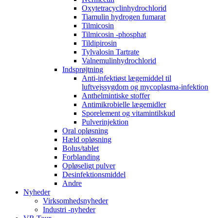
Oxytetracyclinhydrochlorid
Tiamulin hydrogen fumarat
Tilmicosin
Tilmicosin -phosphat
Tildipirosin
Tylvalosin Tartrate
Valnemulinhydrochlorid
Indsprøjtning
Anti-infektiøst lægemiddel til
luftvejssygdom og mycoplasma-infektion
Anthelmintiske stoffer
Antimikrobielle lægemidler
Sporelement og vitamintilskud
Pulverinjektion
Oral opløsning
Hæld opløsning
Bolus/tablet
Forblanding
Opløseligt pulver
Desinfektionsmiddel
Andre
Nyheder
Virksomhedsnyheder
Industri -nyheder