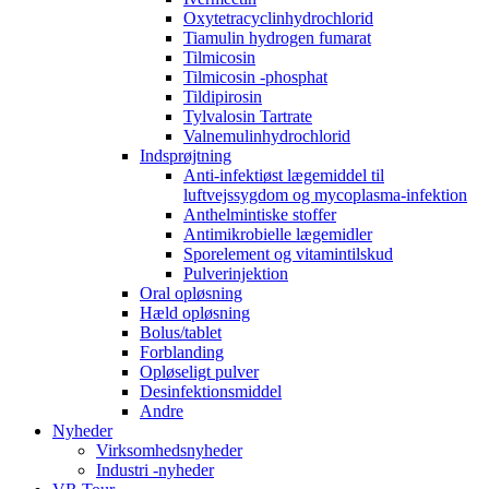
Oxytetracyclinhydrochlorid
Tiamulin hydrogen fumarat
Tilmicosin
Tilmicosin -phosphat
Tildipirosin
Tylvalosin Tartrate
Valnemulinhydrochlorid
Indsprøjtning
Anti-infektiøst lægemiddel til
luftvejssygdom og mycoplasma-infektion
Anthelmintiske stoffer
Antimikrobielle lægemidler
Sporelement og vitamintilskud
Pulverinjektion
Oral opløsning
Hæld opløsning
Bolus/tablet
Forblanding
Opløseligt pulver
Desinfektionsmiddel
Andre
Nyheder
Virksomhedsnyheder
Industri -nyheder