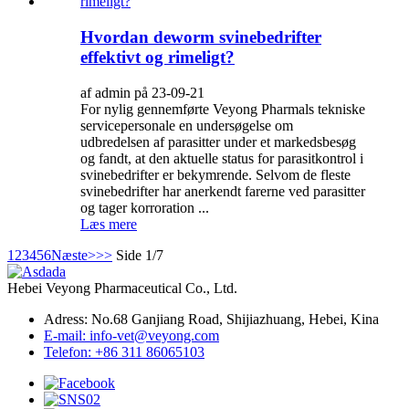
Hvordan deworm svinebedrifter
effektivt og rimeligt?
af admin på 23-09-21
For nylig gennemførte Veyong Pharmals tekniske
servicepersonale en undersøgelse om
udbredelsen af ​​parasitter under et markedsbesøg
og fandt, at den aktuelle status for parasitkontrol i
svinebedrifter er bekymrende. Selvom de fleste
svinebedrifter har anerkendt farerne ved parasitter
og tager korroration ...
Læs mere
1
2
3
4
5
6
Næste>
>>
Side 1/7
Hebei Veyong Pharmaceutical Co., Ltd.
Adress: No.68 Ganjiang Road, Shijiazhuang, Hebei, Kina
E-mail: info-vet@veyong.com
Telefon: +86 311 86065103