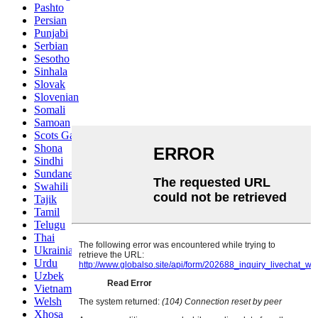
Pashto
Persian
Punjabi
Serbian
Sesotho
Sinhala
Slovak
Slovenian
Somali
Samoan
Scots Gaelic
Shona
Sindhi
Sundanese
Swahili
Tajik
Tamil
Telugu
Thai
Ukrainian
Urdu
Uzbek
Vietnamese
Welsh
Xhosa