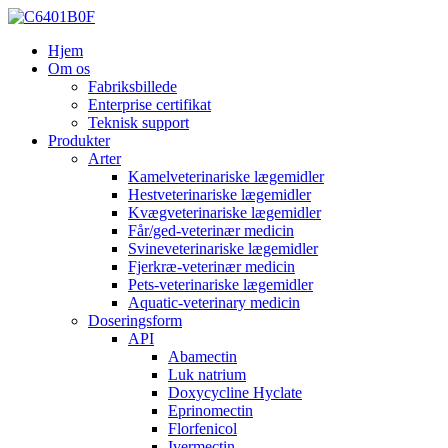
Hjem
Om os
Fabriksbillede
Enterprise certifikat
Teknisk support
Produkter
Arter
Kamelveterinariske lægemidler
Hestveterinariske lægemidler
Kvægveterinariske lægemidler
Får/ged-veterinær medicin
Svineveterinariske lægemidler
Fjerkræ-veterinær medicin
Pets-veterinariske lægemidler
Aquatic-veterinary medicin
Doseringsform
API
Abamectin
Luk natrium
Doxycycline Hyclate
Eprinomectin
Florfenicol
Ivermectin