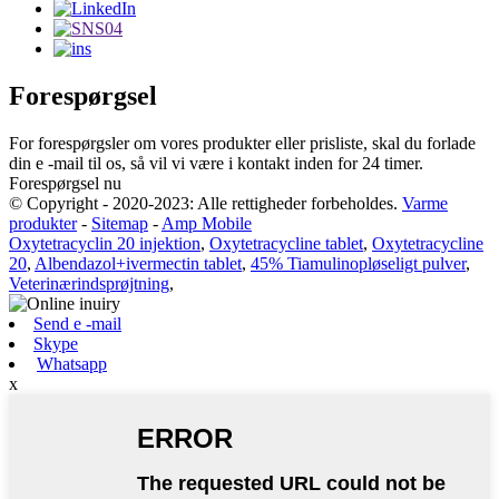
Forespørgsel
For forespørgsler om vores produkter eller prisliste, skal du forlade
din e -mail til os, så vil vi være i kontakt inden for 24 timer.
Forespørgsel nu
© Copyright - 2020-2023: Alle rettigheder forbeholdes.
Varme
produkter
-
Sitemap
-
Amp Mobile
Oxytetracyclin 20 injektion
,
Oxytetracycline tablet
,
Oxytetracycline
20
,
Albendazol+ivermectin tablet
,
45% Tiamulinopløseligt pulver
,
Veterinærindsprøjtning
,
Send e -mail
Skype
Whatsapp
x