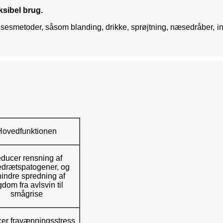
ksibel brug.
metoder, såsom blanding, drikke, sprøjtning, næsedråber, injekti
Hovedfunktionen
ducer rensning af
drætspatogener, og
hindre spredning af
dom fra avlsvin til
smågrise
er fravænningsstress