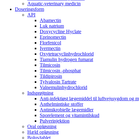
Aquatic-veterinary medicin
Doseringsform
API
Abamectin
Luk natrium
Doxycycline Hyclate
Eprinomectin
Florfenicol
Ivermectin
Oxytetracyclinhydrochlorid
Tiamulin hydrogen fumarat
Tilmicosin
Tilmicosin -phosphat
Tildipirosin
Tylvalosin Tartrate
Valnemulinhydrochlorid
Indsprøjtning
Anti-infektiøst lægemiddel til luftvejssygdom og 
Anthelmintiske stoffer
Antimikrobielle lægemidler
Sporelement og vitamintilskud
Pulverinjektion
Oral opløsning
Hæld opløsning
Bolus/tablet