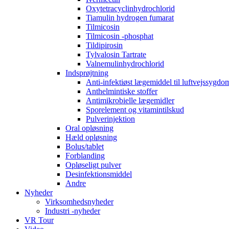
Oxytetracyclinhydrochlorid
Tiamulin hydrogen fumarat
Tilmicosin
Tilmicosin -phosphat
Tildipirosin
Tylvalosin Tartrate
Valnemulinhydrochlorid
Indsprøjtning
Anti-infektiøst lægemiddel til luftvejssygd
Anthelmintiske stoffer
Antimikrobielle lægemidler
Sporelement og vitamintilskud
Pulverinjektion
Oral opløsning
Hæld opløsning
Bolus/tablet
Forblanding
Opløseligt pulver
Desinfektionsmiddel
Andre
Nyheder
Virksomhedsnyheder
Industri -nyheder
VR Tour