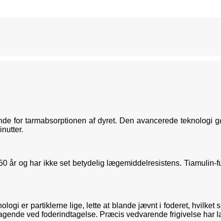
e for tarmabsorptionen af ​​dyret. Den avancerede teknologi g
nutter.
0 år og har ikke set betydelig lægemiddelresistens. Tiamulin-f
i er partiklerne lige, lette at blande jævnt i foderet, hvilket 
magende ved foderindtagelse. Præcis vedvarende frigivelse har læ