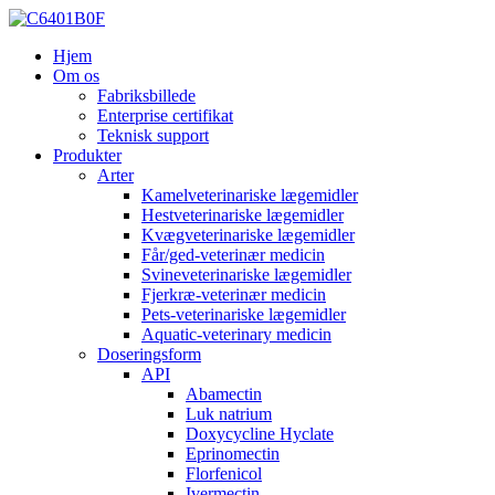
Hjem
Om os
Fabriksbillede
Enterprise certifikat
Teknisk support
Produkter
Arter
Kamelveterinariske lægemidler
Hestveterinariske lægemidler
Kvægveterinariske lægemidler
Får/ged-veterinær medicin
Svineveterinariske lægemidler
Fjerkræ-veterinær medicin
Pets-veterinariske lægemidler
Aquatic-veterinary medicin
Doseringsform
API
Abamectin
Luk natrium
Doxycycline Hyclate
Eprinomectin
Florfenicol
Ivermectin