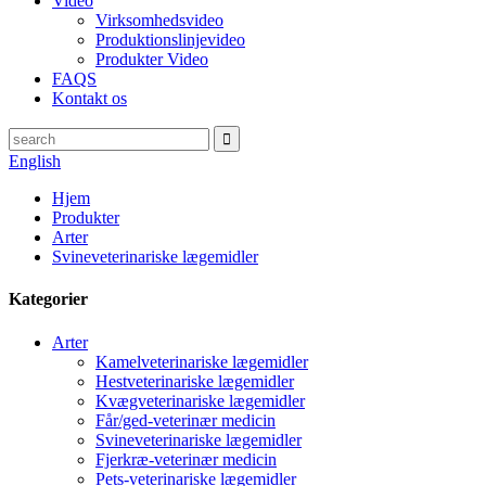
Video
Virksomhedsvideo
Produktionslinjevideo
Produkter Video
FAQS
Kontakt os
English
Hjem
Produkter
Arter
Svineveterinariske lægemidler
Kategorier
Arter
Kamelveterinariske lægemidler
Hestveterinariske lægemidler
Kvægveterinariske lægemidler
Får/ged-veterinær medicin
Svineveterinariske lægemidler
Fjerkræ-veterinær medicin
Pets-veterinariske lægemidler