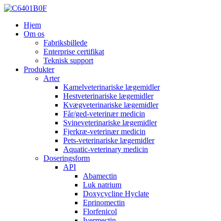
Hjem
Om os
Fabriksbillede
Enterprise certifikat
Teknisk support
Produkter
Arter
Kamelveterinariske lægemidler
Hestveterinariske lægemidler
Kvægveterinariske lægemidler
Får/ged-veterinær medicin
Svineveterinariske lægemidler
Fjerkræ-veterinær medicin
Pets-veterinariske lægemidler
Aquatic-veterinary medicin
Doseringsform
API
Abamectin
Luk natrium
Doxycycline Hyclate
Eprinomectin
Florfenicol
Ivermectin