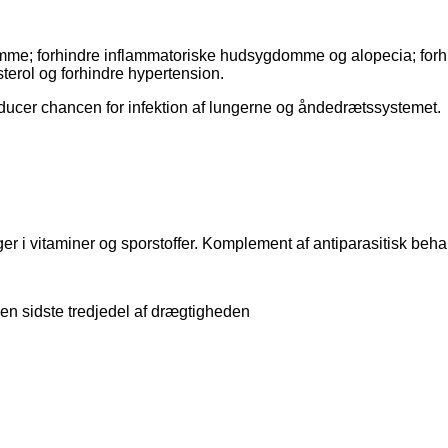
mme; forhindre inflammatoriske hudsygdomme og alopecia; for
terol og forhindre hypertension.
ducer chancen for infektion af lungerne og åndedrætssystemet.
r i vitaminer og sporstoffer. Komplement af antiparasitisk beh
n
den sidste tredjedel af drægtigheden