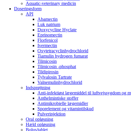
Aquatic-veterinary medicin
Doseringsform
API
Abamectin
Luk natrium
Doxycycline Hyclate
Eprinomectin
Florfenicol
Ivermectin
Oxytetracyclinhydrochlorid
Tiamulin hydrogen fumarat
Tilmicosin
Tilmicosin -phosphat
Tildipirosin
Tylvalosin Tartrate
Valnemulinhydrochlorid
Indsprøjtning
Anti-infektiøst lægemiddel til luftvejssygdom og 
Anthelmintiske stoffer
Antimikrobielle lægemidler
Sporelement og vitamintilskud
Pulverinjektion
Oral opløsning
Hæld opløsning
Bolus/tablet