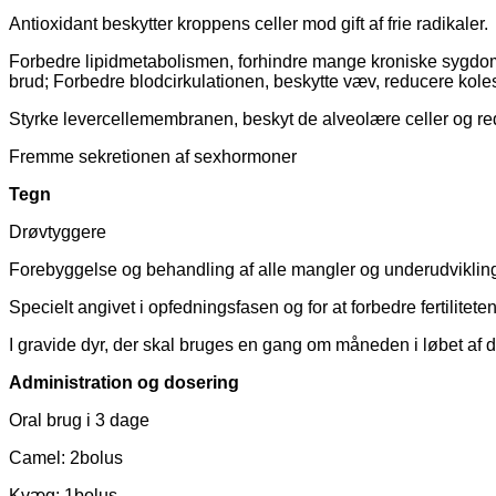
Antioxidant beskytter kroppens celler mod gift af frie radikaler.
Forbedre lipidmetabolismen, forhindre mange kroniske sygdo
brud; Forbedre blodcirkulationen, beskytte væv, reducere koles
Styrke levercellemembranen, beskyt de alveolære celler og re
Fremme sekretionen af ​​sexhormoner
Tegn
Drøvtyggere
Forebyggelse og behandling af alle mangler og underudviklinge
Specielt angivet i opfedningsfasen og for at forbedre fertilitete
I gravide dyr, der skal bruges en gang om måneden i løbet af 
Administration og dosering
Oral brug i 3 dage
Camel: 2bolus
Kvæg: 1bolus