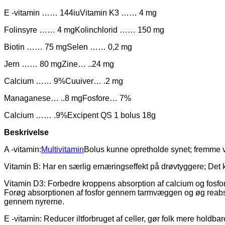
E -vitamin …… 144iu
Vitamin K3 …… 4 mg
Folinsyre …… 4 mg
Kolinchlorid …… 150 mg
Biotin …… 75 mg
Selen …… 0,2 mg
Jern …… 80 mg
Zine… ..24 mg
Calcium …… 9%
Cuuiver… .2 mg
Managanese… ..8 mg
Fosfore… 7%
Calcium …… .9%
Excipent QS 1 bolus 18g
Beskrivelse
A -vitamin:
Multivitamin
Bolus kunne opretholde synet; fremme v
Vitamin B: Har en særlig ernæringseffekt på drøvtyggere; De
Vitamin D3: Forbedre kroppens absorption af calcium og fosf
Forøg absorptionen af ​​fosfor gennem tarmvæggen og øg reabsor
gennem nyrerne.
E -vitamin: Reducer iltforbruget af celler, gør folk mere hold