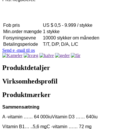
Fob pris
US $ 0,5 - 9.999 / stykke
Min.order mængde
1 stykke
Forsyningsevne
10000 stykker om måneden
Betalingsperiode
T/T, D/P, D/A, L/C
Send e -mail til os
Produktdetaljer
Virksomhedsprofil
Produktmærker
Sammensætning
A -vitamin …… 64 000iu
Vitamin D3 …… 640iu
Vitamin B1… ..5,6 mg
C -vitamin …… 72 mg