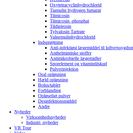
Oxytetracyclinhydrochlorid
Tiamulin hydrogen fumarat
Tilmicosin
Tilmicosin -phosphat
Tildipirosin
Tylvalosin Tartrate
Valnemulinhydrochlorid
Indsprøjtning
Anti-infektiøst lægemiddel til luftvejssygd
Anthelmintiske stoffer
Antimikrobielle lægemidler
Sporelement og vitamintilskud
Pulverinjektion
Oral opløsning
Hæld opløsning
Bolus/tablet
Forblanding
Opløseligt pulver
Desinfektionsmiddel
Andre
Nyheder
Virksomhedsnyheder
Industri -nyheder
VR Tour