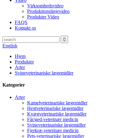
Video
Virksomhedsvideo
Produktionslinjevideo
Produkter Video
FAQS
Kontakt os
English
Hjem
Produkter
Arter
Svineveterinariske lægemidler
Kategorier
Arter
Kamelveterinariske lægemidler
Hestveterinariske lægemidler
Kvægveterinariske lægemidler
Får/ged-veterinær medicin
Svineveterinariske lægemidler
Fjerkræ-veterinær medicin
Pets-veterinariske lægemidler