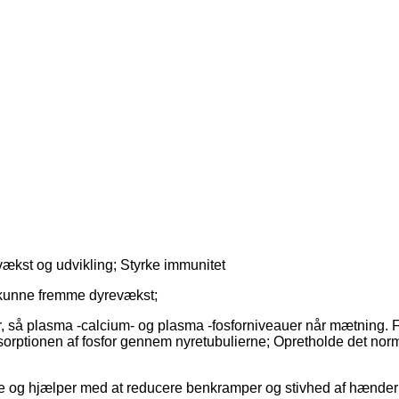
ækst og udvikling; Styrke immunitet
t kunne fremme dyrevækst;
or, så plasma -calcium- og plasma -fosforniveauer når mætnin
ptionen af ​​fosfor gennem nyretubulierne; Opretholde det normal
bare og hjælper med at reducere benkramper og stivhed af hænder